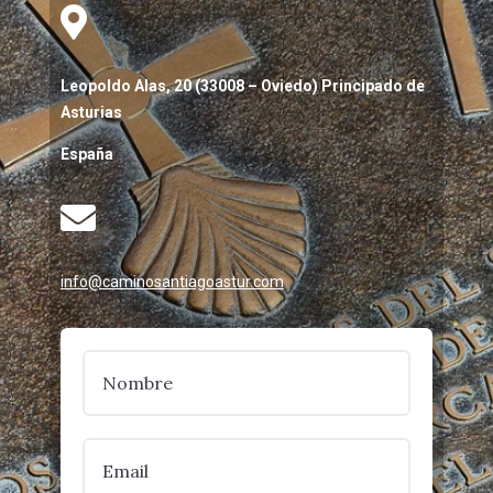

Leopoldo Alas, 20 (33008 – Oviedo) Principado de
Asturias
España

info@caminosantiagoastur.com