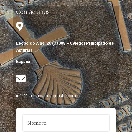
Contáctanos

Leopoldo Alas, 20 (33008 – Oviedo) Principado de
Asturias
España

info@caminosantiagoastur.com