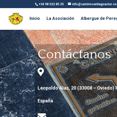
+34 98 522 85 25
info@caminosantiagoastur.c
Inicio
La Asociación
Albergue de Pere
Contáctanos

Leopoldo Alas, 20 (33008 – Oviedo) 
España
