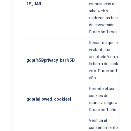
1P_JAR
estadísticas del
sitio web y
rastrear las tasas
de conversión.
Duración 1 mes.
Recuerda que el
visitante ha
aceptado/cerrado
gdpr%5Bprivacy_bar%5D
la barra de cookie
info. Duración 1
año.
Permite el uso de
cookies de
gdpr[allowed_cookies]
manera segura.
Duración 1 año.
Verifica el
consentimiento