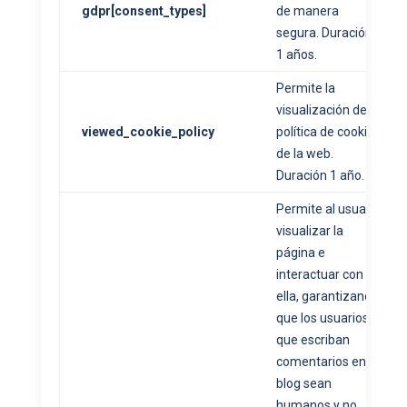
gdpr[consent_types]
de manera
segura. Duración
1 años.
Permite la
visualización de la
viewed_cookie_policy
política de cookies
de la web.
Duración 1 año.
Permite al usuario
visualizar la
página e
interactuar con
ella, garantizando
que los usuarios
que escriban
comentarios en el
blog sean
humanos y no