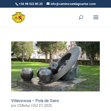
+34 98 522 85 25
info@caminosantiagoastur.com
Villaviciosa – Pola de Siero
por
CSAstur
|
Oct 27, 2025