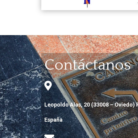
Contáctanos

Leopoldo Alas, 20 (33008 – Oviedo) 
España