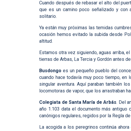
Cuando después de rebasar el alto del puerto
que es un camino poco señalizado y con a
solitario.
Ya están muy próximas las temidas cumbres 
ocasión hemos evitado la subida desde Polad
altitud.
Estamos otra vez siguiendo, aguas arriba, el 
tierras de Arbas, La Tercia y Gordón antes de e
Busdongo
es un pequeño pueblo del concejo
cuando hace todavía muy poco tiempo, en lo
singular aventura. Aquí paraban también los 
locomotoras de vapor, que los arrastraban haci
Colegiata de Santa María de Arbás
. Del a
año 1.103 data el documento más antiguo con
canónigos regulares, regidos por la Regla de
La acogida a los peregrinos continúa ahora