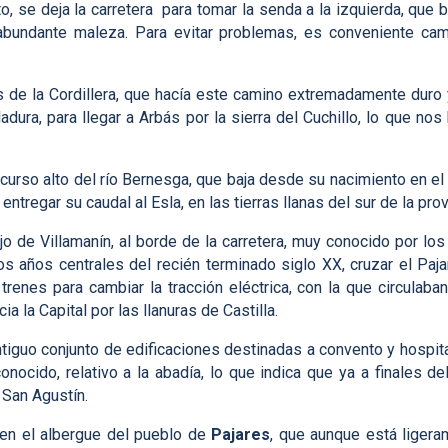
, se deja la carretera para tomar la senda a la izquierda, que b
bundante maleza. Para evitar problemas, es conveniente cam
de la Cordillera, que hacía este camino extremadamente duro y 
ura, para llegar a Arbás por la sierra del Cuchillo, lo que no
curso alto del río Bernesga, que baja desde su nacimiento en el v
ntregar su caudal al Esla, en las tierras llanas del sur de la prov
 de Villamanín, al borde de la carretera, muy conocido por los 
s años centrales del recién terminado siglo XX, cruzar el Paja
trenes para cambiar la tracción eléctrica, con la que circulab
a la Capital por las llanuras de Castilla.
ntiguo conjunto de edificaciones destinadas a convento y hospital
ocido, relativo a la abadía, lo que indica que ya a finales d
 San Agustín.
 en el albergue del pueblo de
Pajares
, que aunque está ligera