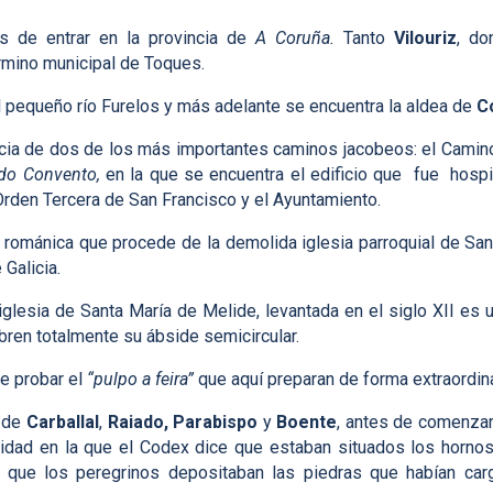
s de entrar en la provincia de
A Coruña.
Tanto
Vilouriz
, do
érmino municipal de Toques.
el pequeño río Furelos y más adelante se encuentra la aldea de
C
ia de dos de los más importantes caminos jacobeos: el Camino 
do Convento,
en la que se encuentra el edificio que fue hospi
 Orden Tercera de San Francisco y el Ayuntamiento.
románica que procede de la demolida iglesia parroquial de San 
 Galicia.
iglesia de Santa María de Melide, levantada en el siglo XII es 
ubren totalmente su ábside semicircular.
e probar el
“pulpo a feira”
que aquí preparan de forma extraordina
 de
Carballal
,
Raiado,
Parabispo
y
Boente
, antes de comenzar
alidad en la que el Codex dice que estaban situados los hornos
 que los peregrinos depositaban las piedras que habían carga