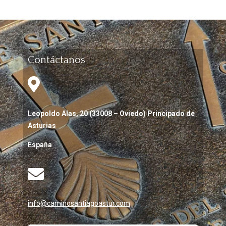
Contáctanos

Leopoldo Alas, 20 (33008 – Oviedo) Principado de
Asturias
España

info@caminosantiagoastur.com