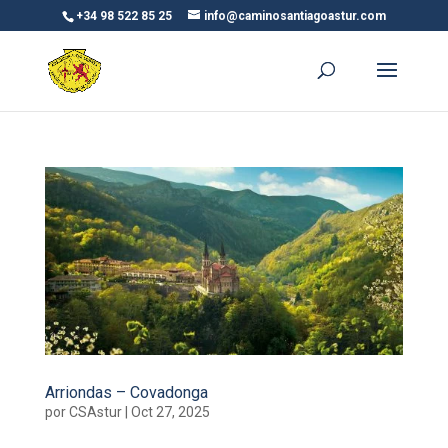
+34 98 522 85 25
info@caminosantiagoastur.com
Arriondas – Covadonga
por
CSAstur
|
Oct 27, 2025