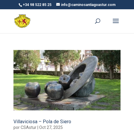
+34 98 522 85 25
info@caminosantiagoastur.com
Villaviciosa – Pola de Siero
por
CSAstur
|
Oct 27, 2025