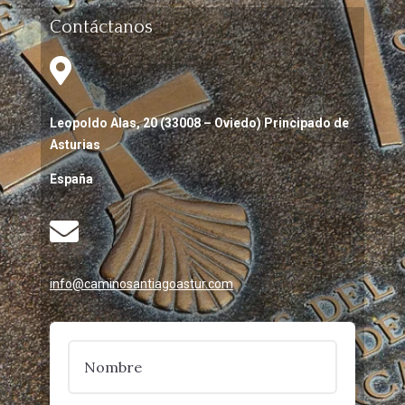
Contáctanos

Leopoldo Alas, 20 (33008 – Oviedo) Principado de
Asturias
España

info@caminosantiagoastur.com