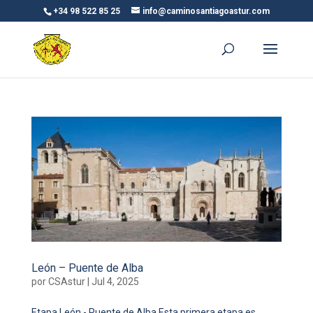
+34 98 522 85 25
info@caminosantiagoastur.com
León – Puente de Alba
por
CSAstur
|
Jul 4, 2025
Etapa León - Puente de Alba Esta primera etapa es