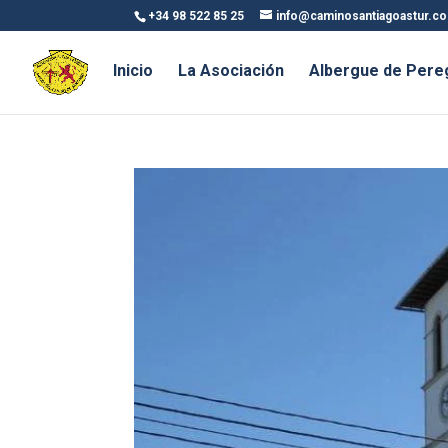
+34 98 522 85 25
info@caminosantiagoastur.c
Inicio
La Asociación
Albergue de Pere