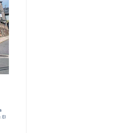
a
. El